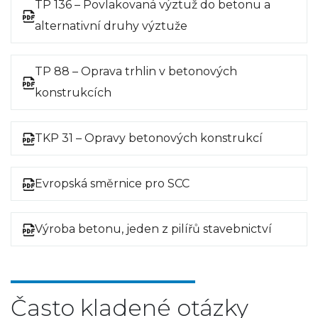
TP 136 – Povlakovaná výztuž do betonu a
alternativní druhy výztuže
TP 88 – Oprava trhlin v betonových
konstrukcích
TKP 31 – Opravy betonových konstrukcí
Evropská směrnice pro SCC
Výroba betonu, jeden z pilířů stavebnictví
Často kladené otázky