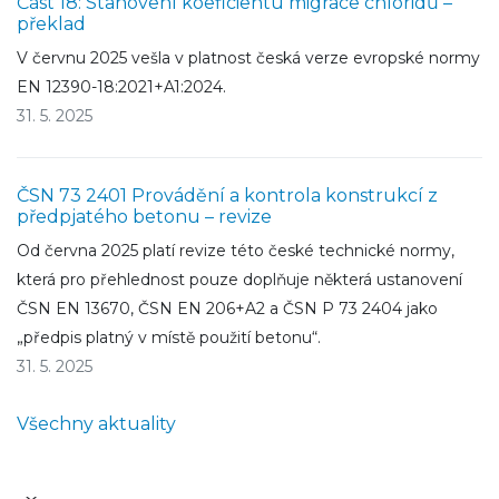
Část 18: Stanovení koeficientu migrace chloridů –
překlad
V červnu 2025 vešla v platnost česká verze evropské normy
EN 12390-18:2021+A1:2024.
31. 5. 2025
ČSN 73 2401 Provádění a kontrola konstrukcí z
předpjatého betonu – revize
Od června 2025 platí revize této české technické normy,
která pro přehlednost pouze doplňuje některá ustanovení
ČSN EN 13670, ČSN EN 206+A2 a ČSN P 73 2404 jako
„předpis platný v místě použití betonu“.
31. 5. 2025
Všechny aktuality