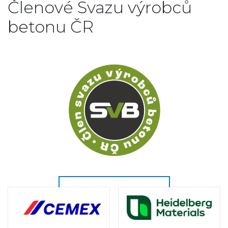
Členové Svazu výrobců
betonu ČR