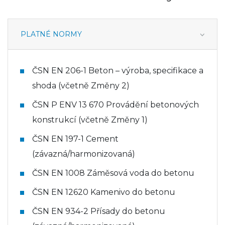
PLATNÉ NORMY
ČSN EN 206-1 Beton – výroba, specifikace a
shoda (včetně Změny 2)
ČSN P ENV 13 670 Provádění betonových
konstrukcí (včetně Změny 1)
ČSN EN 197-1 Cement
(závazná/harmonizovaná)
ČSN EN 1008 Záměsová voda do betonu
ČSN EN 12620 Kamenivo do betonu
ČSN EN 934-2 Přísady do betonu