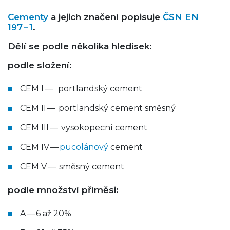
Cementy
a jejich značení popisuje
ČSN EN
197 – 1
.
Dělí se podle několika hledisek:
podle složení:
CEM I — portlandský cement
CEM II — portlandský cement směsný
CEM III — vysokopecní cement
CEM IV —
pucolánový
cement
CEM V — směsný cement
podle množství příměsi:
A — 6 až 20%