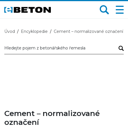
Úvod
Encyklopedie
Cement – normalizované označení
Hledejte pojem z betonářského řemesla
Hledejte pojem z betonářského řemesla
Cement – normalizované
označení