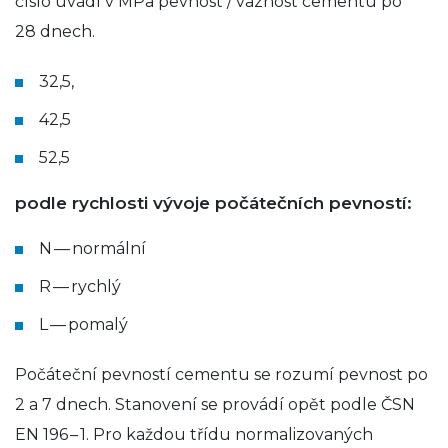
číslo uvádí v MPa pevnost / vaznost cementu po
28 dnech.
32,5,
42,5
52,5
podle rychlosti vývoje počátečních pevností:
N — normální
R — rychlý
L — pomalý
Počáteční pevností cementu se rozumí pevnost po
2 a 7 dnech. Stanovení se provádí opět podle ČSN
EN 196 – 1. Pro každou třídu normalizovaných