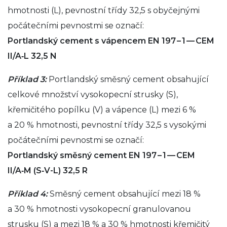
hmotnosti (L), pevnostní třídy 32,5 s obyčejnými
počátečními pevnostmi se označí:
Portlandský cement s vápencem EN 197 – 1 — CEM
II/A‑L 32,5 N
Příklad 3:
Portlandský směsný cement obsahující
celkové množství vysokopecní strusky (S),
křemičitého popílku (V) a vápence (L) mezi 6 %
a 20 % hmotnosti, pevnostní třídy 32,5 s vysokými
počátečními pevnostmi se označí:
Portlandský směsný cement EN 197 – 1 — CEM
II/A‑M (S‑V-L) 32,5 R
Příklad 4:
Směsný cement obsahující mezi 18 %
a 30 % hmotnosti vysokopecní granulovanou
strusku (S) a mezi 18 % a 30 % hmotnosti křemičitý