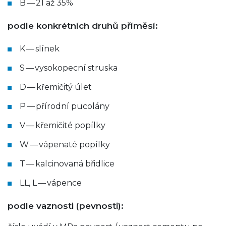
B — 21 až 35%
podle konkrétních druhů příměsí:
K — slínek
S — vysokopecní struska
D — křemičitý úlet
P — přírodní pucolány
V — křemičité popílky
W — vápenaté popílky
T — kalcinovaná břidlice
LL, L — vápence
podle vaznosti (pevnosti):