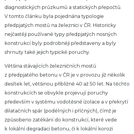
diagnostických průzkumů a statických přepočtů.
V tomto článku byla pojednána typologie
předpjatých mostů na železnici v ČR. Historicky
nejčastěji používané typy předpjatých nosných
konstrukcí byly podrobněji představeny a byly
shrnuty také jejich typické poruchy.
Většina stávajících železničních mostů
z předpjatého betonu v ČR je v provozu již několik
desítek let, většinou přibližně 40 až 50 let. Na těchto
konstrukcích se obvykle projevují poruchy
především v systému vodotěsné izolace a v překrytí
dilatačních spár (podélných i příčných), čímž je
způsobeno zatékání do konstrukcí, které vede
k lokální degradaci betonu, či k lokální korozi