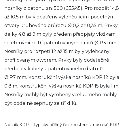
nosníky z betonu zn. 500 (C35/45). Pro rozpětí 4,8
až 10,5 m byly opatřeny vylehčujícími podélnými
otvory kruhového průřezu Ø 0,2 až 0,35 m. Prvky
délky 4,8 až 9 m byly předem předpjaty vložkami
spletenými ze tří patentovaných drátů Ø P3 mm.
Nosníky pro rozpětí 12 až 15 m byly vylehčeny
profilovaným otvorem. Prvky byly dodatečně
předpjaty kabely z patentovaného drátu 12
Ø P7 mm. Konstrukční výška nosníků KDP 12 byla
0,8 m, konstrukční výška nosníků KDP 15 byla 1 m.
Nosníky mohly být vyrobeny vcelku nebo mohly
být podélně sepnuty ze tří dílů.
Nosník KDP — typický příčný řez mostem z nosníků KDP