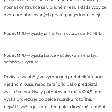
nosná konstrukce se v příčném řezu skládá vždy ze
dvou prefabrikovaných prvků pod jednou kolejí.
Nosník MPD — typický příčný řez mostu z nosníků MPD
Nosník MPD — typická koroze v důsledku malého krytí
betonářské výztuže
Prvky se vyráběly ve výrobnách prefabrikátů buď
v jednom kuse, nebo ze tří dílů. Jako předpjatá
výztuž se používaly patentované dráty Ø 4,5 mm.
Výška průřezu je po délce nosníků rozdílná,
největší výška je uprostřed pole a lineárně se mění