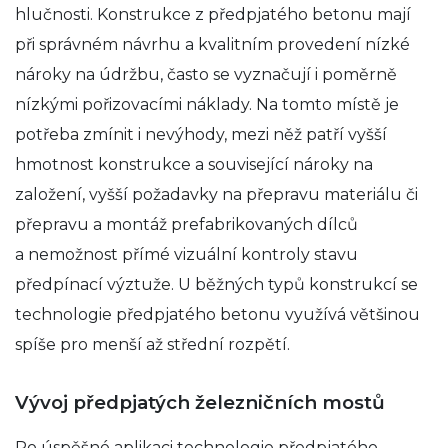
hlučnosti. Konstrukce z předpjatého betonu mají
při správném návrhu a kvalitním provedení nízké
nároky na údržbu, často se vyznačují i poměrně
nízkými pořizovacími náklady. Na tomto místě je
potřeba zmínit i nevýhody, mezi něž patří vyšší
hmotnost konstrukce a související nároky na
založení, vyšší požadavky na přepravu materiálu či
přepravu a montáž prefabrikovaných dílců
a nemožnost přímé vizuální kontroly stavu
předpínací výztuže. U běžných typů konstrukcí se
technologie předpjatého betonu využívá většinou
spíše pro menší až střední rozpětí.
Vývoj předpjatých železničních mostů
Po úspěšné aplikaci technologie předpjatého