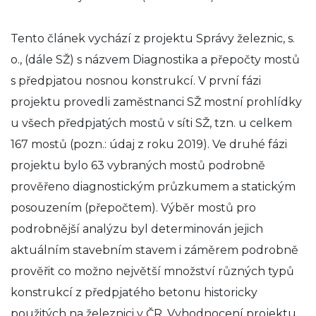
Tento článek vychází z projektu Správy železnic, s.
o., (dále SŽ) s názvem Diagnostika a přepočty mostů
s předpjatou nosnou konstrukcí. V první fázi
projektu provedli zaměstnanci SŽ mostní prohlídky
u všech předpjatých mostů v síti SŽ, tzn. u celkem
167 mostů (pozn.: údaj z roku 2019). Ve druhé fázi
projektu bylo 63 vybraných mostů podrobně
prověřeno diagnostickým průzkumem a statickým
posouzením (přepočtem). Výběr mostů pro
podrobnější analýzu byl determinován jejich
aktuálním stavebním stavem i záměrem podrobně
prověřit co možno největší množství různých typů
konstrukcí z předpjatého betonu historicky
použitých na železnici v ČR. Vyhodnocení projektu