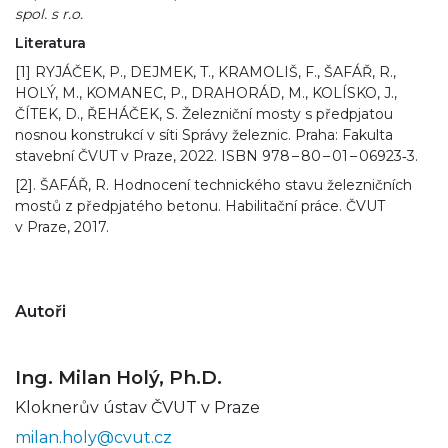
spol. s r.o.
Literatura
[1] RYJÁČEK, P., DEJMEK, T., KRAMOLIŠ, F., ŠAFÁŘ, R.,
HOLÝ, M., KOMANEC, P., DRAHORÁD, M., KOLÍSKO, J.,
ČÍTEK, D., ŘEHÁČEK, S. Železniční mosty s předpjatou
nosnou konstrukcí v síti Správy železnic. Praha: Fakulta
stavební ČVUT v Praze, 2022. ISBN 978 – 80 – 01 – 06923‑3.
[2]. ŠAFÁŘ, R. Hodnocení technického stavu železničních
mostů z předpjatého betonu. Habilitační práce. ČVUT
v Praze, 2017.
Autoři
Ing. Milan Holý, Ph.D.
Kloknerův ústav ČVUT v Praze
milan.holy@cvut.cz