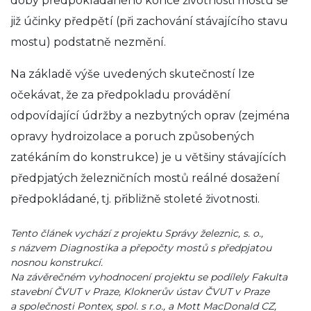
doby předpokládaného konce životnosti mostu se
již účinky předpětí (při zachování stávajícího stavu
mostu) podstatně nezmění.
Na základě výše uvedených skutečností lze
očekávat, že za předpokladu provádění
odpovídající údržby a nezbytných oprav (zejména
opravy hydroizolace a poruch způsobených
zatékáním do konstrukce) je u většiny stávajících
předpjatých železničních mostů reálné dosažení
předpokládané, tj. přibližně stoleté životnosti.
Tento článek vychází z projektu Správy železnic, s. o.,
s názvem Diagnostika a přepočty mostů s předpjatou
nosnou konstrukcí.
Na závěrečném vyhodnocení projektu se podílely Fakulta
stavební ČVUT v Praze, Kloknerův ústav ČVUT v Praze
a společnosti Pontex, spol. s r.o., a Mott MacDonald CZ,