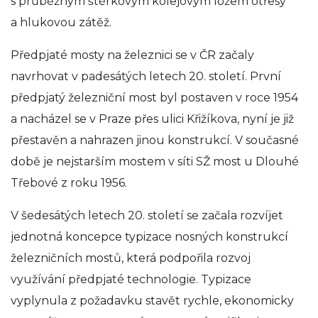
s průběžným štěrkovým kolejovým ložem otřesy
a hlukovou zátěž.
Předpjaté mosty na železnici se v ČR začaly
navrhovat v padesátých letech 20. století. První
předpjatý železniční most byl postaven v roce 1954
a nacházel se v Praze přes ulici Křižíkova, nyní je již
přestavěn a nahrazen jinou konstrukcí. V současné
době je nejstarším mostem v síti SŽ most u Dlouhé
Třebové z roku 1956.
V šedesátých letech 20. století se začala rozvíjet
jednotná koncepce typizace nosných konstrukcí
železničních mostů, která podpořila rozvoj
využívání předpjaté technologie. Typizace
vyplynula z požadavku stavět rychle, ekonomicky