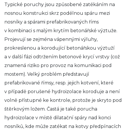
Typické poruchy jsou způsobené zatékáním na
nosnou konstrukci skrz podélnou spáru mezi
nosníky a spárami prefabrikovaných říms
v kombinaci s malým krytím betonářské výztuže.
Projevují se zejména vápennými výluhy,
prokreslenou a korodující betonářskou výztuží
a v další fázi odtržením betonové krycí vrstvy (což
znamená riziko pro provoz na komunikaci pod
mostem). Velký problém představují
prefabrikované římsy, resp. jejich kotvení, které
v případě porušené hydroizolace koroduje a není
volně přístupné ke kontrole, protože je skryto pod
štěrkovým ložem. Častá je také porucha
hydroizolace v místě dilatační spáry nad konci
nosníků, kde může zatékat na kotvy předpínacích