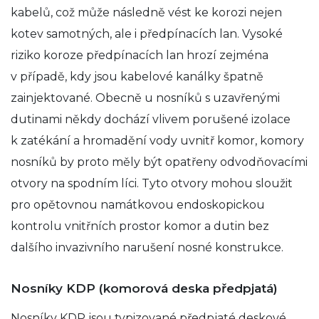
kabelů, což může následně vést ke korozi nejen
kotev samotných, ale i předpínacích lan. Vysoké
riziko koroze předpínacích lan hrozí zejména
v případě, kdy jsou kabelové kanálky špatně
zainjektované. Obecně u nosníků s uzavřenými
dutinami někdy dochází vlivem porušené izolace
k zatékání a hromadění vody uvnitř komor, komory
nosníků by proto měly být opatřeny odvodňovacími
otvory na spodním líci. Tyto otvory mohou sloužit
pro opětovnou namátkovou endoskopickou
kontrolu vnitřních prostor komor a dutin bez
dalšího invazivního narušení nosné konstrukce.
Nosníky KDP (komorová deska předpjatá)
Nosníky KDP jsou typizované předpjaté deskové