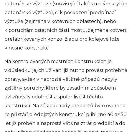
betonářské výztuže (související také s malým krytím
betonářské výztuže), či k poškození předpínací
výztuže (zejména v kotevních oblastech), nebo
k poruchám ostatních částí mostu, zejména kotvení
prefabrikovaných konzol žlabu pro kolejové lože
k nosné konstrukci.
Na kontrolovaných mostních konstrukcích je
v důsledku jejich užívání již nutno provést potřebné
opravy, avšak v naprosté většině případů nebyly
zjištěny poruchy, které by zásadním způsobem
ovlivňovaly odolnost a spolehlivost těchto
konstrukcí. Na základě řady přepočtů bylo ověřeno,
že při stáří předpjatých konstrukcí přibližně 40 až 50
let již proběhla naprostá většina ztrát předpětí a do