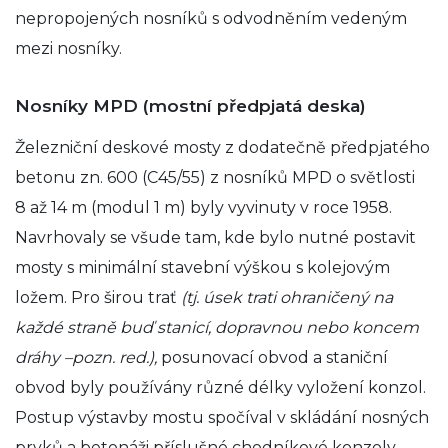
nepropojených nosníků s odvodněním vedeným
mezi nosníky.
Nosníky MPD (mostní předpjatá deska)
Železniční deskové mosty z dodatečně předpjatého
betonu zn. 600 (C45/55) z nosníků MPD o světlosti
8 až 14 m (modul 1 m) byly vyvinuty v roce 1958.
Navrhovaly se všude tam, kde bylo nutné postavit
mosty s minimální stavební výškou s kolejovým
ložem. Pro širou trať
(tj. úsek trati ohraničený na
každé straně buď stanicí, dopravnou nebo koncem
dráhy –pozn. red.),
posunovací obvod a staniční
obvod byly používány různé délky vyložení konzol.
Postup výstavby mostu spočíval v skládání nosných
prvků a betonáži příslušné chodníkové konzoly,