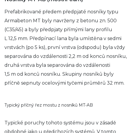
Prefabrikované předem předpjaté nosníky typu
Armabeton MT byly navrženy z betonu zn. 500
(C35/45) a byly předpjaty přímými lany profilu
L 12,5 mm. Předpínací lana byla umístěna v sedmi
vrstvách (po 5 ks), první vrst­va (odspodu) byla vždy
separována do vzdálenosti 2,2 m od konců nosníku,
druhá vrstva byla separována do vzdálenosti
1,5 m od konců nosníku. Skupiny nosníků byly
příčně sepnuty ocelovými tyčemi průměrů 32 mm.
Typický příčný řez mostu z nosníků MT-AB
Typické poruchy tohoto systému jsou v zásadě
obdobné jako u předchozích systémů. V tomto