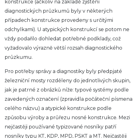
konstrukce (ačkoliv na základě zjištění
diagnostických průzkumů byly v některých
případech konstrukce provedeny s určitými
odchylkami). U atypických konstrukcí se potom ne
vždy podařilo dohledat potřebné podklady, což
vyžadovalo výrazně větší rozsah diagnostického
průzkumu.
Pro potřeby správy a diagnostiky byly předpjaté
železniční mosty rozděleny do jednotlivých skupin,
jak je patrné z obrázků níže: typové systémy podle
zavedených označení (zpravidla počáteční písmena
celého názvu) a atypické konstrukce podle
způsobu výroby a průřezu nosné konstrukce. Mezi
nejčastěji používané typizované nosníky patří
nosníky typu KT, KDP, MPD, PSKT a MT. Nejčastěji