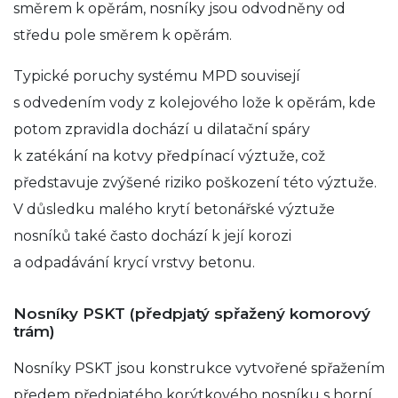
směrem k opěrám, nosníky jsou odvodněny od
středu pole směrem k opěrám.
Typické poruchy systému MPD souvisejí
s odvedením vody z kolejového lože k opěrám, kde
potom zpravidla dochází u dilatační spáry
k zatékání na kotvy předpínací výztuže, což
představuje zvýšené riziko poškození této výztuže.
V důsledku malého krytí betonářské výztuže
nosníků také často dochází k její korozi
a odpadávání krycí vrstvy betonu.
Nosníky PSKT (předpjatý spřažený komorový
trám)
Nosníky PSKT jsou konstrukce vytvořené spřažením
předem předpjatého korýtkového nosníku s horní