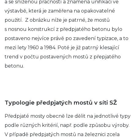
a se sníženou pracností a znamená unifikaci ve
výstavbě, která je zaměřena na opakovatelné
použití. Z obrázku níže je patrné, že mostů
s nosnou konstrukcí z předpjatého betonu bylo
postaveno nejvíce právě po zavedení typizace, a to
mezi lety 1960 a 1984. Poté je již patrný klesající
trend v počtu postavených mostů z přepjatého
betonu.
Typologie předpjatých mostů v síti SŽ
Předpjaté mosty obecně lze dělit na jednotlivé typy
podle různých kritérií, např. podle způsobu výroby.
V případě předpjatých mostů na železnici zcela