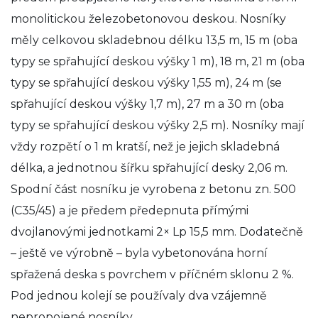
monolitickou železobetonovou deskou. Nosníky
měly celkovou skladebnou délku 13,5 m, 15 m (oba
typy se spřahující deskou výšky 1 m), 18 m, 21 m (oba
typy se spřahující deskou výšky 1,55 m), 24 m (se
spřahující deskou výšky 1,7 m), 27 m a 30 m (oba
typy se spřahující deskou výšky 2,5 m). Nosníky mají
vždy rozpětí o 1 m kratší, než je jejich skladebná
délka, a jednotnou šířku spřahující desky 2,06 m.
Spodní část nosníku je vyrobena z betonu zn. 500
(C35/45) a je předem předepnuta přímými
dvojlanovými jednotkami 2× Lp 15,5 mm. Dodatečně
– ještě ve výrobně – byla vybetonována horní
spřažená deska s povrchem v příčném sklonu 2 %.
Pod jednou kolejí se používaly dva vzájemně
nepropojené nosníky.