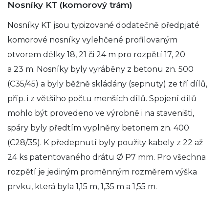
Nosníky KT (komorový trám)
Nosníky KT jsou typizované dodatečně předpjaté
komorové nosníky vylehčené profilovaným
otvorem délky 18, 21 či 24 m pro rozpětí 17, 20
a 23 m. Nosníky byly vyráběny z betonu zn. 500
(C35/45) a byly běžně skládány (sepnuty) ze tří dílů,
příp. i z většího počtu menších dílů. Spojení dílů
mohlo být provedeno ve výrobně i na staveništi,
spáry byly předtím vyplněny betonem zn. 400
(C28/35). K předepnutí byly použity kabely z 22 až
24 ks patentovaného drátu Ø P7 mm. Pro všechna
rozpětí je jediným proměnným rozměrem výška
prvku, která byla 1,15 m, 1,35 m a 1,55 m.