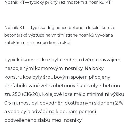
Nosník KT — typický příčný řez mostem z nosníků KT
Nosník KT — typická degradace betonu a lokální koroze
betonářské výztuže na vnitřní straně nosníků vyvolaná
zatékáním na nosnou konstrukci
Typická konstrukce byla tvořena dvěma navzájem
nespojenými komorovými nosníky. Na boky
konstrukce byly šroubovým spojem připojeny
prefabrikované železobetonové konzoly z betonu
zn. 250 (C16/20). Kolejové lože mělo minimální výšku
0,5 m, most byl odvodněn dostředným sklonem 2 %
a voda byla odváděna k opěrám pomocí
podvěšeného žlabu mezi nosníky.