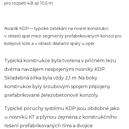
pro rozpětí 4,8 až 10,5 m
Nosník KDP — typické zatékání na nosné konstrukci
v oblasti spár mezi segmenty prefabrikovaných konzol pro
kolejové lože a v oblasti dilatační spáry u opěr
Typická konstrukce byla tvořena v příčném řezu
dvěma navzájem nespojenými nosníky KDP.
Skladebná šířka byla vždy 2,1 m. Na boky
konstrukce byly šroubovým spojem připojeny
prefabrikované železobetonové konzoly.
Typické poruchy systému KDP jsou obdobné jako
u nosníků KT a plynou zejména z konstrukčního
řešení prefabrikovaných říms a dvojice