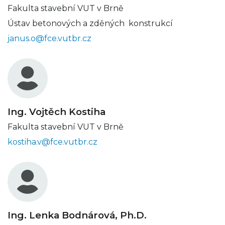
Fakulta stavební VUT v Brně
Ústav betonových a zděných konstrukcí
janus.o@fce.vutbr.cz
Ing. Vojtěch Kostiha
Fakulta stavební VUT v Brně
kostiha.v@fce.vutbr.cz
Ing. Lenka Bodnárová, Ph.D.