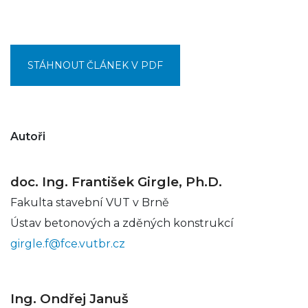
STÁHNOUT ČLÁNEK V PDF
Autoři
doc. Ing. František Girgle, Ph.D.
Fakulta stavební VUT v Brně
Ústav betonových a zděných konstrukcí
girgle.f@fce.vutbr.cz
Ing. Ondřej Januš