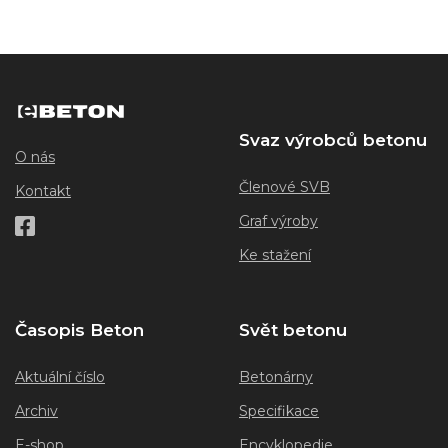
Svaz výrobců betonu
O nás
Členové SVB
Kontakt
Graf výroby
Ke stažení
Časopis Beton
Svět betonu
Aktuální číslo
Betonárny
Archiv
Specifikace
E-shop
Encyklopedie