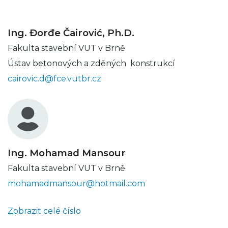
Ing. Đorđe Čairović, Ph.D.
Fakulta stavební VUT v Brně
Ústav betonových a zděných konstrukcí
cairovic.d@fce.vutbr.cz
Ing. Mohamad Mansour
Fakulta stavební VUT v Brně
mohamadmansour@hotmail.com
Zobrazit celé číslo