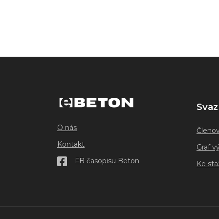
Svaz
O nás
Členo
Kontakt
Graf v
FB časopisu Beton
Ke sta