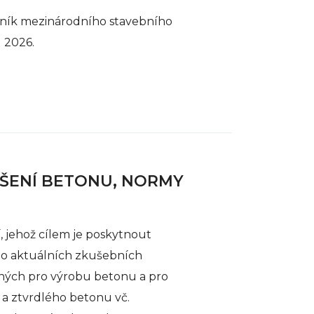
čník mezinárodního stavebního
 2026.
UŠENÍ BETONU, NORMY
 jehož cílem je poskytnout
 o aktuálních zkušebních
ých pro výrobu betonu a pro
a ztvrdlého betonu vč.