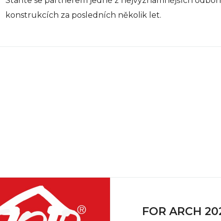
Staňte se partnerem jedné z nejvýznamnějších odbor
konstrukcích za posledních několik let.
FOR ARCH 20