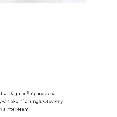
tektka Dagmar Štěpánová na
ývá s okolní džunglí. Otevřený
 a interiérem.