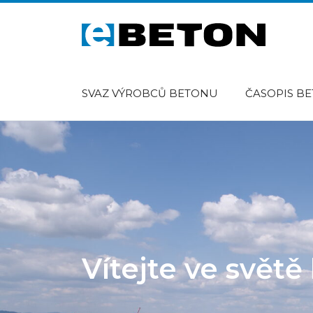
SVAZ VÝROBCŮ BETONU
ČASOPIS B
Vítejte ve svět