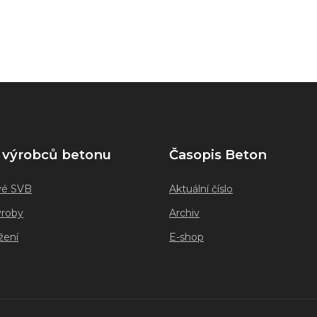
 výrobců betonu
Časopis Beton
vé SVB
Aktuální číslo
ýroby
Archiv
žení
E-shop