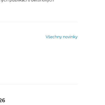
ných publikací o betonových
Všechny novinky
26